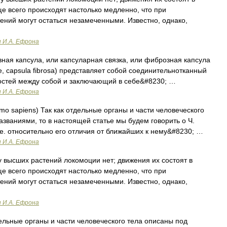
 всего происходят настолько медленно, что при
ний могут остаться незамеченными. Известно, однако,
и И.А. Ефрона
ная капсула, или капсуларная связка, или фиброзная капсула
are, capsula fibrosa) представляет собой соединительнотканный
остей между собой и заключающий в себе&#8230; …
и И.А. Ефрона
o sapiens) Так как отдельные органы и части человеческого
званиями, то в настоящей статье мы будем говорить о Ч.
. е. относительно его отличия от ближайших к нему&#8230; …
и И.А. Ефрона
 высших растений локомоции нет; движения их состоят в
 всего происходят настолько медленно, что при
ний могут остаться незамеченными. Известно, однако,
и И.А. Ефрона
ельные органы и части человеческого тела описаны под