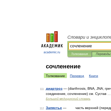
Словари и энциклоп
academic.ru
Толкования
Переводы
сочленение
Толкование
Перевод
Книги
диартроз
— (diarthrosis, BNA, JNA; греч
111
соединение, сочленение) см. Сустав …
Большой медицинский словарь
Запястье
— часть верхней (передней
112