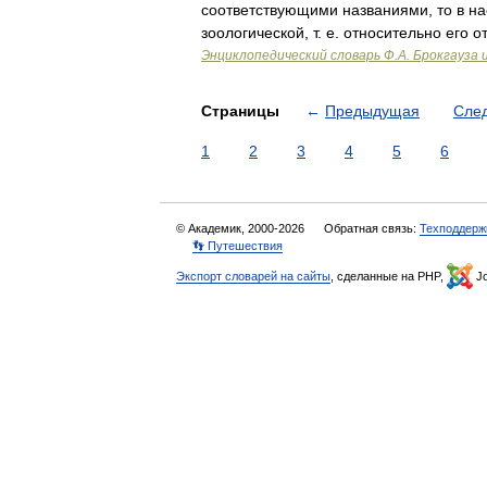
соответствующими названиями, то в нас
зоологической, т. е. относительно его
Энциклопедический словарь Ф.А. Брокгауза 
Страницы
←
Предыдущая
Сле
1
2
3
4
5
6
© Академик, 2000-2026
Обратная связь:
Техподдерж
👣 Путешествия
Экспорт словарей на сайты
, сделанные на PHP,
Jo