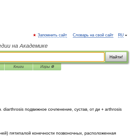
Запомнить сайт
Словарь на свой сайт
RU
едии на Академике
Найти!
Книги
Игры ⚽
. diarthrosis подвижное сочленение, сустав, от ди + arthrosis
) пятипалой конечности позвоночных, расположенная