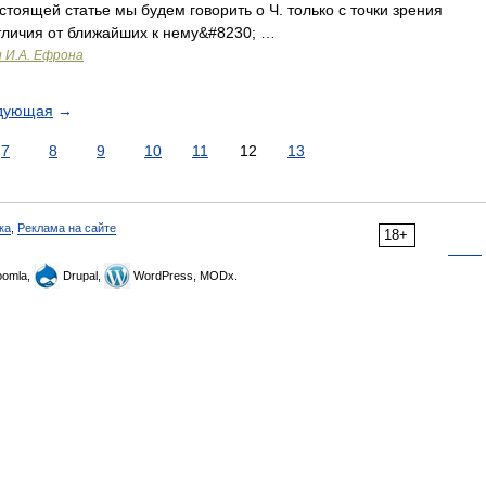
тоящей статье мы будем говорить о Ч. только с точки зрения
 отличия от ближайших к нему&#8230; …
и И.А. Ефрона
дующая
→
7
8
9
10
11
12
13
ка
,
Реклама на сайте
18+
omla,
Drupal,
WordPress, MODx.