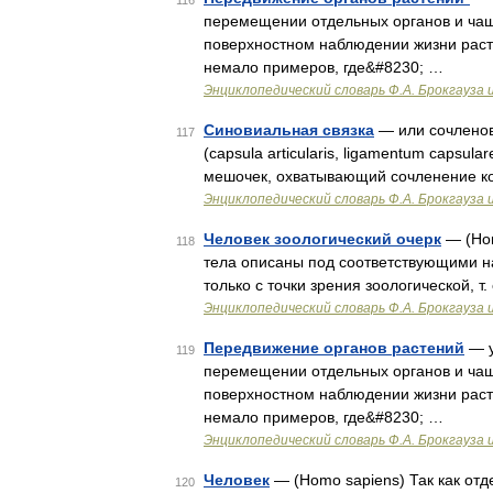
116
перемещении отдельных органов и чаще
поверхностном наблюдении жизни расте
немало примеров, где&#8230; …
Энциклопедический словарь Ф.А. Брокгауза 
Синовиальная связка
— или сочленов
117
(capsula articularis, ligamentum capsul
мешочек, охватывающий сочленение к
Энциклопедический словарь Ф.А. Брокгауза 
Человек зоологический очерк
— (Hom
118
тела описаны под соответствующими на
только с точки зрения зоологической, т
Энциклопедический словарь Ф.А. Брокгауза 
Передвижение органов растений
— у
119
перемещении отдельных органов и чаще
поверхностном наблюдении жизни расте
немало примеров, где&#8230; …
Энциклопедический словарь Ф.А. Брокгауза 
Человек
— (Homo sapiens) Так как отд
120