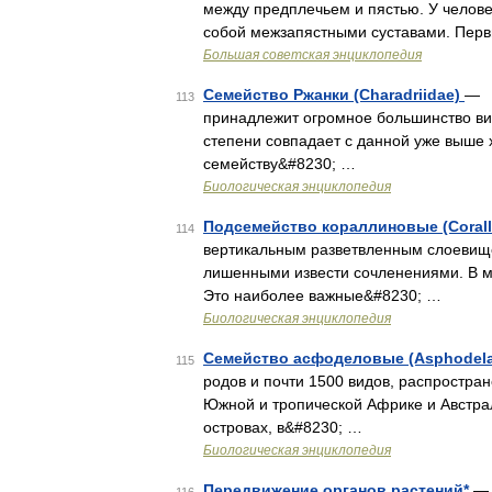
между предплечьем и пястью. У челове
собой межзапястными суставами. Перв
Большая советская энциклопедия
Семейство Ржанки (Charadriidae)
— Э
113
принадлежит огромное большинство вид
степени совпадает с данной уже выше 
семейству&#8230; …
Биологическая энциклопедия
Подсемейство кораллиновые (Corall
114
вертикальным разветвленным слоевище
лишенными извести сочленениями. В м
Это наиболее важные&#8230; …
Биологическая энциклопедия
Семейство асфоделовые (Asphodela
115
родов и почти 1500 видов, распростра
Южной и тропической Африке и Австрал
островах, в&#8230; …
Биологическая энциклопедия
Передвижение органов растений*
— 