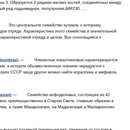
ка З. Образуется 2 рядами мелких костей, соединённых между
ый ряд ладьевидная, полулунная,&#8230; …
то центральное семейство куликов, к которому
ов отряда. Характеристика этого семейства в значительной
характеристикой отряда в целом. Все относящиеся к
inoideae)
— Членистые кораллиновые характеризуются
м, в котором обызвествленные членики чередуются с
орях СССР чаще других можно найти кораллину и амфироа.
ceae)
— Семейство асфоделовых, состоящее из 42
нено преимущественно в Старом Свете, главным образом в
ии, а также Макаронезии, на Мадагаскаре и Маскаренских
у высших растений локомоции нет; движения их состоят в